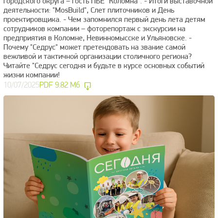
городского округа – гость ПБЕ "Коломна". - Итоги выставочной
деятельности: "MosBuild", Слет плиточников и День
проектировщика. - Чем запомнился первый день лета детям
сотрудников компании – фоторепортаж с экскурсии на
предприятия в Коломне, Невинномысске и Ульяновске. -
Почему "Седрус" может претендовать на звание самой
вежливой и тактичной организации столичного региона?
Читайте "Седрус сегодня и будьте в курсе основных событий
жизни компании!
10/07/2025
PDF 9.82 Мб