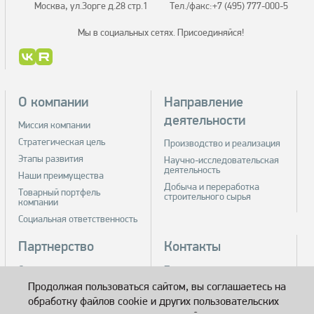
Москва, ул.Зорге д.28 стр.1
Тел./факс:
+7 (495) 777-000-5
Мы в социальных сетях.
Присоединяйся!
О компании
Направление
деятельности
Миссия компании
Стратегическая цель
Производство и реализация
Этапы развития
Научно-исследовательская
деятельность
Наши преимущества
Добыча и переработка
Товарный портфель
строительного сырья
компании
Социальная ответственность
Партнерство
Контакты
Стать партнером компании
Производство
Разработка собственной ТМ
Продолжая пользоваться сайтом, вы соглашаетесь на
Обособленные
подразделения
обработку файлов cookie и других пользовательских
Подписаться на новости